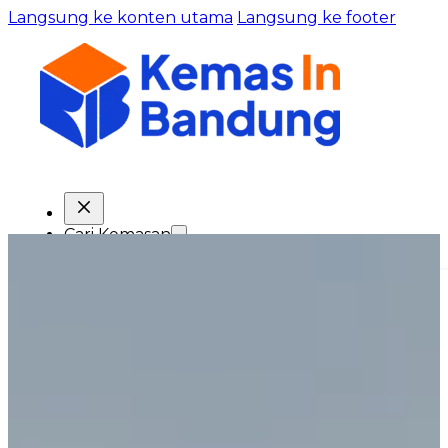
Langsung ke konten utama
Langsung ke footer
Cari Kemasan
Kopi/Teh/Bubuk Minuman
Obat dan Kosmetik
Bumbu Dapur
Frozen Food
Makanan Ringan
Kue, Roti dan Kuliner
Bibit Tanaman
Pakan Hewan
Minuman/Produk Cair