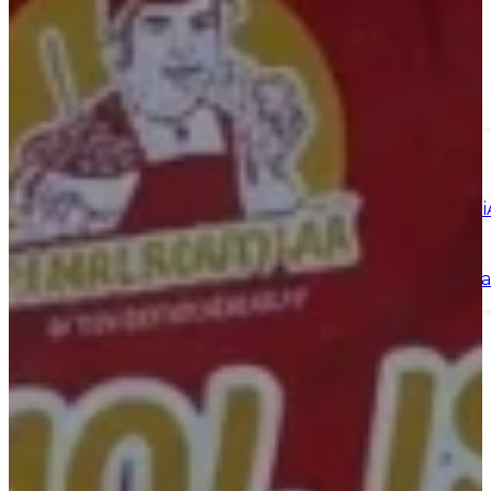
Plastik PP/OPP
Plastik HDPE/LDPE
Cup Plastik
Paper Cup
Paper Bowl
Botol Plastik & Toples
Portofolio
Tentang Kami
Tentang Kami
Cabang Kami
Mitra Kami
Solusi Industri
Food & Beverage
UMKM & Startup Br
E-Commerce
Hubungi Kami
Konsultasi Gratis