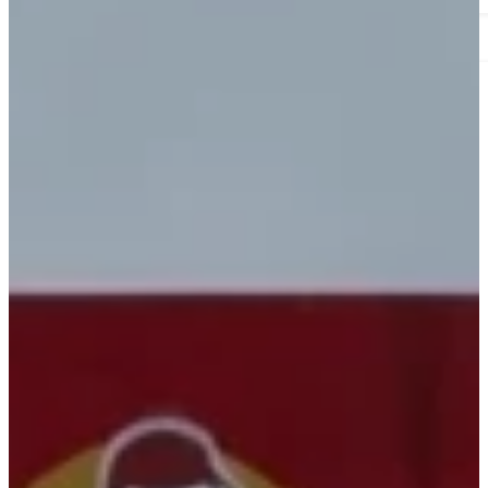
Solusi Industri
Pesan Kemasan
Kemasan Printing
Standing Pouch
Gusset
Sachet
Paper Bowl
Paper Tray
Paper Bag
Lunch Box
Sticker
Paper Cup
Kertas Nasi
Botol Plastik & Toples
Kemasan Sablon
Plastik Vacuum
Plastik Zipper
Goodie Bag
Standing Pouch
Gusset
Flat Bottom
Sachet